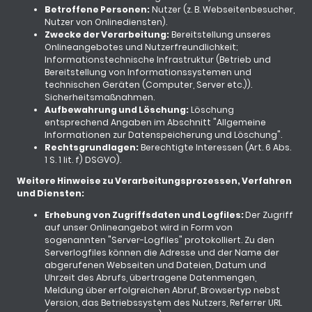
Betroffene Personen:
Nutzer (z. B. Webseitenbesucher,
Nutzer von Onlinediensten).
Zwecke der Verarbeitung:
Bereitstellung unseres
Onlineangebotes und Nutzerfreundlichkeit;
Informationstechnische Infrastruktur (Betrieb und
Bereitstellung von Informationssystemen und
technischen Geräten (Computer, Server etc.)).
Sicherheitsmaßnahmen.
Aufbewahrung und Löschung:
Löschung
entsprechend Angaben im Abschnitt "Allgemeine
Informationen zur Datenspeicherung und Löschung".
Rechtsgrundlagen:
Berechtigte Interessen (Art. 6 Abs.
1 S. 1 lit. f) DSGVO).
Weitere Hinweise zu Verarbeitungsprozessen, Verfahren
und Diensten:
Erhebung von Zugriffsdaten und Logfiles:
Der Zugriff
auf unser Onlineangebot wird in Form von
sogenannten "Server-Logfiles" protokolliert. Zu den
Serverlogfiles können die Adresse und der Name der
abgerufenen Webseiten und Dateien, Datum und
Uhrzeit des Abrufs, übertragene Datenmengen,
Meldung über erfolgreichen Abruf, Browsertyp nebst
Version, das Betriebssystem des Nutzers, Referrer URL