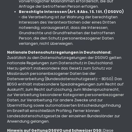
vorvertraglicher Maßnahmen erforderlich, die auf
Anfrage der betroffenen Person erfolgen.
Berechtigte Interessen (Art. 6 Abs. 1 S. 1 lit. f) DSGVO)
- die Verarbeitung ist zur Wahrung der berechtigten
Interessen des Verantwortlichen oder eines Dritten
notwendig, vorausgesetzt, dass die Interessen,
Grundrechte und Grundfreiheiten der betroffenen
Person, die den Schutz personenbezogener Daten
verlangen, nicht überwiegen.
Nationale Datenschutzregelungen in Deutschland:
Zusätzlich zu den Datenschutzregelungen der DSGVO gelten
nationale Regelungen zum Datenschutz in Deutschland.
Hierzu gehört insbesondere das Gesetz zum Schutz vor
Missbrauch personenbezogener Daten bei der
Datenverarbeitung (Bundesdatenschutzgesetz – BDSG). Das
BDSG enthält insbesondere Spezialregelungen zum Recht auf
Auskunft, zum Recht auf Löschung, zum Widerspruchsrecht,
zur Verarbeitung besonderer Kategorien personenbezogener
Daten, zur Verarbeitung für andere Zwecke und zur
Übermittlung sowie automatisierten Entscheidungsfindung
im Einzelfall einschließlich Profiling. Ferner können
Landesdatenschutzgesetze der einzelnen Bundesländer zur
Anwendung gelangen.
Hinweis auf Geltung DSGVO und Schweizer DSG:
Diese