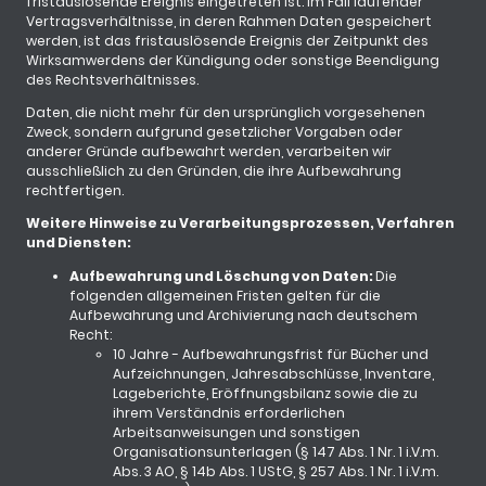
fristauslösende Ereignis eingetreten ist. Im Fall laufender
Vertragsverhältnisse, in deren Rahmen Daten gespeichert
werden, ist das fristauslösende Ereignis der Zeitpunkt des
Wirksamwerdens der Kündigung oder sonstige Beendigung
des Rechtsverhältnisses.
Daten, die nicht mehr für den ursprünglich vorgesehenen
Zweck, sondern aufgrund gesetzlicher Vorgaben oder
anderer Gründe aufbewahrt werden, verarbeiten wir
ausschließlich zu den Gründen, die ihre Aufbewahrung
rechtfertigen.
Weitere Hinweise zu Verarbeitungsprozessen, Verfahren
und Diensten:
Aufbewahrung und Löschung von Daten:
Die
folgenden allgemeinen Fristen gelten für die
Aufbewahrung und Archivierung nach deutschem
Recht:
10 Jahre - Aufbewahrungsfrist für Bücher und
Aufzeichnungen, Jahresabschlüsse, Inventare,
Lageberichte, Eröffnungsbilanz sowie die zu
ihrem Verständnis erforderlichen
Arbeitsanweisungen und sonstigen
Organisationsunterlagen (§ 147 Abs. 1 Nr. 1 i.V.m.
Abs. 3 AO, § 14b Abs. 1 UStG, § 257 Abs. 1 Nr. 1 i.V.m.