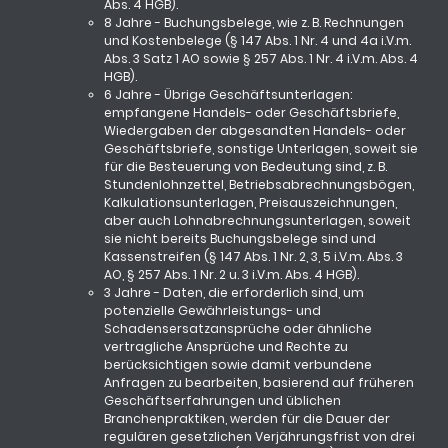
Abs. 4 HGB).
8 Jahre - Buchungsbelege, wie z. B. Rechnungen
und Kostenbelege (§ 147 Abs. 1 Nr. 4 und 4a i.V.m.
Abs. 3 Satz 1 AO sowie § 257 Abs. 1 Nr. 4 i.V.m. Abs. 4
HGB).
6 Jahre - Übrige Geschäftsunterlagen:
empfangene Handels- oder Geschäftsbriefe,
Wiedergaben der abgesandten Handels- oder
Geschäftsbriefe, sonstige Unterlagen, soweit sie
für die Besteuerung von Bedeutung sind, z. B.
Stundenlohnzettel, Betriebsabrechnungsbögen,
Kalkulationsunterlagen, Preisauszeichnungen,
aber auch Lohnabrechnungsunterlagen, soweit
sie nicht bereits Buchungsbelege sind und
Kassenstreifen (§ 147 Abs. 1 Nr. 2, 3, 5 i.V.m. Abs. 3
AO, § 257 Abs. 1 Nr. 2 u. 3 i.V.m. Abs. 4 HGB).
3 Jahre - Daten, die erforderlich sind, um
potenzielle Gewährleistungs- und
Schadensersatzansprüche oder ähnliche
vertragliche Ansprüche und Rechte zu
berücksichtigen sowie damit verbundene
Anfragen zu bearbeiten, basierend auf früheren
Geschäftserfahrungen und üblichen
Branchenpraktiken, werden für die Dauer der
regulären gesetzlichen Verjährungsfrist von drei