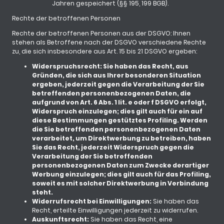
Jahren gespeichert (§§ 195, 199 BGB).
Rechte der betroffenen Personen
Rechte der betroffenen Personen aus der DSGVO: Ihnen
stehen als Betroffene nach der DSGVO verschiedene Rechte
zu, die sich insbesondere aus Art. 15 bis 21 DSGVO ergeben:
Widerspruchsrecht: Sie haben das Recht, aus
Gründen, die sich aus Ihrer besonderen Situation
ergeben, jederzeit gegen die Verarbeitung der Sie
betreffenden personenbezogenen Daten, die
aufgrund von Art. 6 Abs. 1 lit. e oder f DSGVO erfolgt,
Widerspruch einzulegen; dies gilt auch für ein auf
diese Bestimmungen gestütztes Profiling. Werden
die Sie betreffenden personenbezogenen Daten
verarbeitet, um Direktwerbung zu betreiben, haben
Sie das Recht, jederzeit Widerspruch gegen die
Verarbeitung der Sie betreffenden
personenbezogenen Daten zum Zwecke derartiger
Werbung einzulegen; dies gilt auch für das Profiling,
soweit es mit solcher Direktwerbung in Verbindung
steht.
Widerrufsrecht bei Einwilligungen:
Sie haben das
Recht, erteilte Einwilligungen jederzeit zu widerrufen.
Auskunftsrecht:
Sie haben das Recht, eine