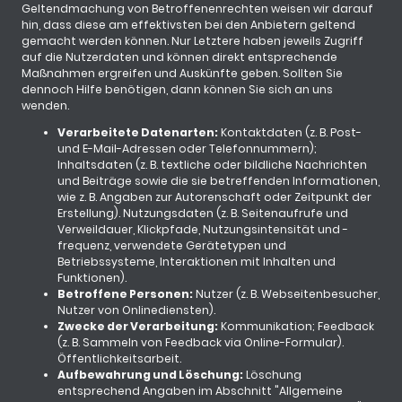
Geltendmachung von Betroffenenrechten weisen wir darauf
hin, dass diese am effektivsten bei den Anbietern geltend
gemacht werden können. Nur Letztere haben jeweils Zugriff
auf die Nutzerdaten und können direkt entsprechende
Maßnahmen ergreifen und Auskünfte geben. Sollten Sie
dennoch Hilfe benötigen, dann können Sie sich an uns
wenden.
Verarbeitete Datenarten:
Kontaktdaten (z. B. Post-
und E-Mail-Adressen oder Telefonnummern);
Inhaltsdaten (z. B. textliche oder bildliche Nachrichten
und Beiträge sowie die sie betreffenden Informationen,
wie z. B. Angaben zur Autorenschaft oder Zeitpunkt der
Erstellung). Nutzungsdaten (z. B. Seitenaufrufe und
Verweildauer, Klickpfade, Nutzungsintensität und -
frequenz, verwendete Gerätetypen und
Betriebssysteme, Interaktionen mit Inhalten und
Funktionen).
Betroffene Personen:
Nutzer (z. B. Webseitenbesucher,
Nutzer von Onlinediensten).
Zwecke der Verarbeitung:
Kommunikation; Feedback
(z. B. Sammeln von Feedback via Online-Formular).
Öffentlichkeitsarbeit.
Aufbewahrung und Löschung:
Löschung
entsprechend Angaben im Abschnitt "Allgemeine