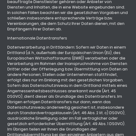
beauftragte Dienstleister gehören oder Anbieter von
Diensten und Inhalten, die in eine Website eingebunden sind.
In solchen Fällen beachten wir die gesetzlichen Vorgaben und
schließen insbesondere entsprechende Verträge bzw.
Vereinbarungen, die dem Schutz Ihrer Daten dienen, mit den
Empfängern Ihrer Daten ab.
Internationale Datentransfers
Datenverarbeitung in Drittländern: Sofern wir Daten in einem
Drittland (d. h., außerhalb der Europäischen Union (EU), des
Europäischen Wirtschaftsraums (EWR)) verarbeiten oder die
Verarbeitung im Rahmen der Inanspruchnahme von Diensten
Dritter oder der Offenlegung bzw. Übermittlung von Daten an
andere Personen, Stellen oder Unternehmen stattfindet,
erfolgt dies nur im Einklang mit den gesetzlichen Vorgaben.
Sofern das Datenschutzniveau in dem Drittland mittels eines
Angemessenheitsbeschlusses anerkannt wurde (Art. 45
DSGVO), dient dieser als Grundlage des Datentransfers. Im
Übrigen erfolgen Datentransfers nur dann, wenn das
Datenschutzniveau anderweitig gesichert ist, insbesondere
durch Standardvertragsklauseln (Art. 46 Abs. 2 lit. c) DSGVO),
ausdrückliche Einwilligung oder im Fall vertraglicher oder
gesetzlich erforderlicher Übermittlung (Art. 49 Abs. 1 DSGVO).
Im Übrigen teilen wir Ihnen die Grundlagen der
Drittlandübermittlung bei den einzelnen Anbietern aus dem