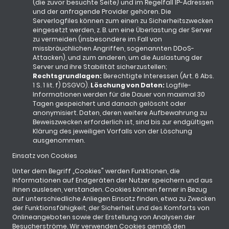
(die zuvor besuchte Seite) und im Regelfall IP-Adressen
und der anfragende Provider gehören. Die
Serverlogfiles können zum einen zu Sicherheitszwecken
eingesetzt werden, z. B. um eine Überlastung der Server
zu vermeiden (insbesondere im Fall von
missbräuchlichen Angriffen, sogenannten DDoS-
Attacken), und zum anderen, um die Auslastung der
Server und ihre Stabilität sicherzustellen;
Rechtsgrundlagen:
Berechtigte Interessen (Art. 6 Abs.
1 S. 1 lit. f) DSGVO).
Löschung von Daten:
Logfile-
Informationen werden für die Dauer von maximal 30
Tagen gespeichert und danach gelöscht oder
anonymisiert. Daten, deren weitere Aufbewahrung zu
Beweiszwecken erforderlich ist, sind bis zur endgültigen
Klärung des jeweiligen Vorfalls von der Löschung
ausgenommen.
Einsatz von Cookies
Unter dem Begriff „Cookies" werden Funktionen, die
Informationen auf Endgeräten der Nutzer speichern und aus
ihnen auslesen, verstanden. Cookies können ferner in Bezug
auf unterschiedliche Anliegen Einsatz finden, etwa zu Zwecken
der Funktionsfähigkeit, der Sicherheit und des Komforts von
Onlineangeboten sowie der Erstellung von Analysen der
Besucherströme. Wir verwenden Cookies gemäß den