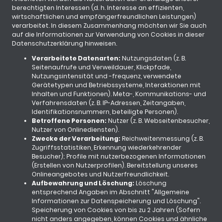
berechtigten Interessen (d. h. Interesse an effizienten,
wirtschaftlichen und empfängerfreundlichen Leistungen)
verarbeitet. In diesem Zusammenhang möchten wir Sie auch
auf die Informationen zur Verwendung von Cookies in dieser
Datenschutzerklärung hinweisen.
Verarbeitete Datenarten:
Nutzungsdaten (z. B.
Seitenaufrufe und Verweildauer, Klickpfade,
Nutzungsintensität und -frequenz, verwendete
Gerätetypen und Betriebssysteme, Interaktionen mit
Inhalten und Funktionen). Meta-, Kommunikations- und
Verfahrensdaten (z. B. IP-Adressen, Zeitangaben,
Identifikationsnummern, beteiligte Personen).
Betroffene Personen:
Nutzer (z. B. Webseitenbesucher,
Nutzer von Onlinediensten).
Zwecke der Verarbeitung:
Reichweitenmessung (z. B.
Zugriffsstatistiken, Erkennung wiederkehrender
Besucher); Profile mit nutzerbezogenen Informationen
(Erstellen von Nutzerprofilen). Bereitstellung unseres
Onlineangebotes und Nutzerfreundlichkeit.
Aufbewahrung und Löschung:
Löschung
entsprechend Angaben im Abschnitt "Allgemeine
Informationen zur Datenspeicherung und Löschung".
Speicherung von Cookies von bis zu 2 Jahren (Sofern
nicht anders angegeben, können Cookies und ähnliche