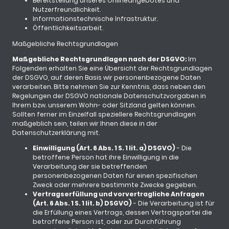
Bereitstellung unseres Onlineangebotes und
Nutzerfreundlichkeit.
Informationstechnische Infrastruktur.
Öffentlichkeitsarbeit.
Maßgebliche Rechtsgrundlagen
Maßgebliche Rechtsgrundlagen nach der DSGVO:
Im
Folgenden erhalten Sie eine Übersicht der Rechtsgrundlagen
der DSGVO, auf deren Basis wir personenbezogene Daten
verarbeiten. Bitte nehmen Sie zur Kenntnis, dass neben den
Regelungen der DSGVO nationale Datenschutzvorgaben in
Ihrem bzw. unserem Wohn- oder Sitzland gelten können.
Sollten ferner im Einzelfall speziellere Rechtsgrundlagen
maßgeblich sein, teilen wir Ihnen diese in der
Datenschutzerklärung mit.
Einwilligung (Art. 6 Abs. 1 S. 1 lit. a) DSGVO)
- Die
betroffene Person hat ihre Einwilligung in die
Verarbeitung der sie betreffenden
personenbezogenen Daten für einen spezifischen
Zweck oder mehrere bestimmte Zwecke gegeben.
Vertragserfüllung und vorvertragliche Anfragen
(Art. 6 Abs. 1 S. 1 lit. b) DSGVO)
- Die Verarbeitung ist für
die Erfüllung eines Vertrags, dessen Vertragspartei die
betroffene Person ist, oder zur Durchführung