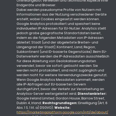
Onlineangebot verweisen und technische Aspekte ihrer
Endgeräte und Browser.
Dabei werden pseudonyme Profile von Nutzern mit
Informationen aus der Nutzung verschiedener Geräte
erstellt, wobei Cookies eingesetzt werden können.
Google Analytics protokolliert und speichert keine
individuellen IP-Adressen für EU-Nutzer. Analytics stellt
jedoch grobe geografische Standortdaten bereit,
indem es die folgenden Metadaten von IP-Adressen
ableitet: Stadt (und der abgeleitete Breiten- und
Längengrad der Stadt), Kontinent, Land, Region,
Subkontinent (und ID-basierte Gegenstücke). Beim EU-
Datenverkehr werden die IP-Adressdaten ausschließlich
für diese Ableitung von Geolokalisierungsdaten
verwendet, bevor sie sofort gelöscht werden. Sie
werden nicht protokolliert, sind nicht zugänglich und
werden nicht für weitere Verwendungszwecke genutzt.
Wenn Google Analytics Messdaten sammelt, werden
alle IP-Abfragen auf EU-basierten Servern
durchgeführt, bevor der Verkehr zur Verarbeitung an
Analytics-Server weitergeleitet wird;
Dienstanbieter:
Google Ireland Limited, Gordon House, Barrow Street,
Dublin 4, Irland;
Rechtsgrundlagen:
Einwilligung (Art. 6
Abs. 1 S. 1 lit. a) DSGVO);
Website:
https://marketingplatform.google.com/intl/de/about/