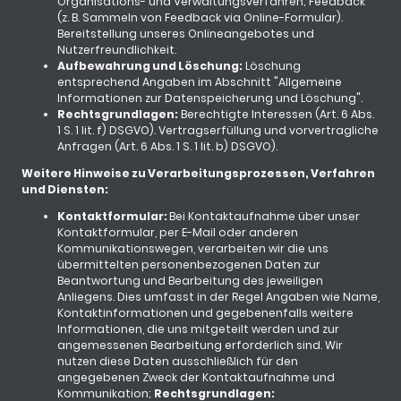
Organisations- und Verwaltungsverfahren; Feedback
(z. B. Sammeln von Feedback via Online-Formular).
Bereitstellung unseres Onlineangebotes und
Nutzerfreundlichkeit.
Aufbewahrung und Löschung:
Löschung
entsprechend Angaben im Abschnitt "Allgemeine
Informationen zur Datenspeicherung und Löschung".
Rechtsgrundlagen:
Berechtigte Interessen (Art. 6 Abs.
1 S. 1 lit. f) DSGVO). Vertragserfüllung und vorvertragliche
Anfragen (Art. 6 Abs. 1 S. 1 lit. b) DSGVO).
Weitere Hinweise zu Verarbeitungsprozessen, Verfahren
und Diensten:
Kontaktformular:
Bei Kontaktaufnahme über unser
Kontaktformular, per E-Mail oder anderen
Kommunikationswegen, verarbeiten wir die uns
übermittelten personenbezogenen Daten zur
Beantwortung und Bearbeitung des jeweiligen
Anliegens. Dies umfasst in der Regel Angaben wie Name,
Kontaktinformationen und gegebenenfalls weitere
Informationen, die uns mitgeteilt werden und zur
angemessenen Bearbeitung erforderlich sind. Wir
nutzen diese Daten ausschließlich für den
angegebenen Zweck der Kontaktaufnahme und
Kommunikation;
Rechtsgrundlagen: