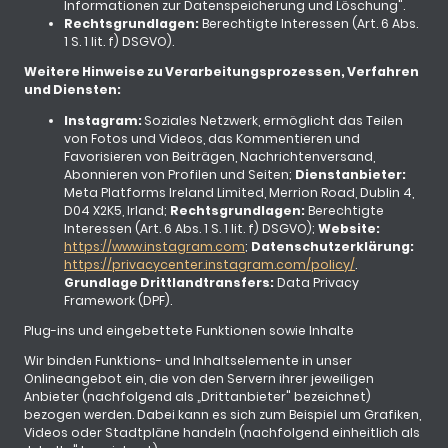
Informationen zur Datenspeicherung und Löschung".
Rechtsgrundlagen:
Berechtigte Interessen (Art. 6 Abs.
1 S. 1 lit. f) DSGVO).
Weitere Hinweise zu Verarbeitungsprozessen, Verfahren
und Diensten:
Instagram:
Soziales Netzwerk, ermöglicht das Teilen
von Fotos und Videos, das Kommentieren und
Favorisieren von Beiträgen, Nachrichtenversand,
Abonnieren von Profilen und Seiten;
Dienstanbieter:
Meta Platforms Ireland Limited, Merrion Road, Dublin 4,
D04 X2K5, Irland;
Rechtsgrundlagen:
Berechtigte
Interessen (Art. 6 Abs. 1 S. 1 lit. f) DSGVO);
Website:
https://www.instagram.com
;
Datenschutzerklärung:
https://privacycenter.instagram.com/policy/
.
Grundlage Drittlandtransfers:
Data Privacy
Framework (DPF).
Plug-ins und eingebettete Funktionen sowie Inhalte
Wir binden Funktions- und Inhaltselemente in unser
Onlineangebot ein, die von den Servern ihrer jeweiligen
Anbieter (nachfolgend als „Drittanbieter" bezeichnet)
bezogen werden. Dabei kann es sich zum Beispiel um Grafiken,
Videos oder Stadtpläne handeln (nachfolgend einheitlich als