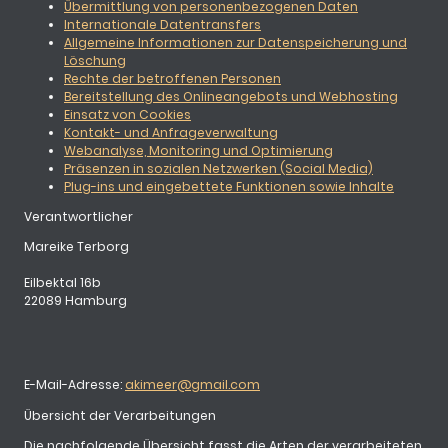
Übermittlung von personenbezogenen Daten
Internationale Datentransfers
Allgemeine Informationen zur Datenspeicherung und
Löschung
Rechte der betroffenen Personen
Bereitstellung des Onlineangebots und Webhosting
Einsatz von Cookies
Kontakt- und Anfrageverwaltung
Webanalyse, Monitoring und Optimierung
Präsenzen in sozialen Netzwerken (Social Media)
Plug-ins und eingebettete Funktionen sowie Inhalte
Verantwortlicher
Mareike Terborg
Eilbektal 16b
22089 Hamburg
E-Mail-Adresse:
akimeer@gmail.com
Übersicht der Verarbeitungen
Die nachfolgende Übersicht fasst die Arten der verarbeiteten