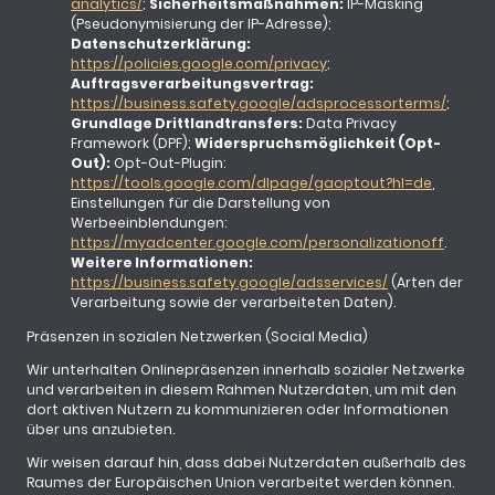
analytics/
;
Sicherheitsmaßnahmen:
IP-Masking
(Pseudonymisierung der IP-Adresse);
Datenschutzerklärung:
https://policies.google.com/privacy
;
Auftragsverarbeitungsvertrag:
https://business.safety.google/adsprocessorterms/
;
Grundlage Drittlandtransfers:
Data Privacy
Framework (DPF);
Widerspruchsmöglichkeit (Opt-
Out):
Opt-Out-Plugin:
https://tools.google.com/dlpage/gaoptout?hl=de
,
Einstellungen für die Darstellung von
Werbeeinblendungen:
https://myadcenter.google.com/personalizationoff
.
Weitere Informationen:
https://business.safety.google/adsservices/
(Arten der
Verarbeitung sowie der verarbeiteten Daten).
Präsenzen in sozialen Netzwerken (Social Media)
Wir unterhalten Onlinepräsenzen innerhalb sozialer Netzwerke
und verarbeiten in diesem Rahmen Nutzerdaten, um mit den
dort aktiven Nutzern zu kommunizieren oder Informationen
über uns anzubieten.
Wir weisen darauf hin, dass dabei Nutzerdaten außerhalb des
Raumes der Europäischen Union verarbeitet werden können.