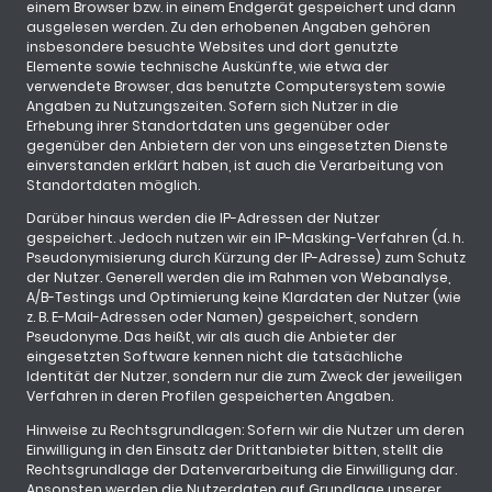
einem Browser bzw. in einem Endgerät gespeichert und dann
ausgelesen werden. Zu den erhobenen Angaben gehören
insbesondere besuchte Websites und dort genutzte
Elemente sowie technische Auskünfte, wie etwa der
verwendete Browser, das benutzte Computersystem sowie
Angaben zu Nutzungszeiten. Sofern sich Nutzer in die
Erhebung ihrer Standortdaten uns gegenüber oder
gegenüber den Anbietern der von uns eingesetzten Dienste
einverstanden erklärt haben, ist auch die Verarbeitung von
Standortdaten möglich.
Darüber hinaus werden die IP-Adressen der Nutzer
gespeichert. Jedoch nutzen wir ein IP-Masking-Verfahren (d. h.
Pseudonymisierung durch Kürzung der IP-Adresse) zum Schutz
der Nutzer. Generell werden die im Rahmen von Webanalyse,
A/B-Testings und Optimierung keine Klardaten der Nutzer (wie
z. B. E-Mail-Adressen oder Namen) gespeichert, sondern
Pseudonyme. Das heißt, wir als auch die Anbieter der
eingesetzten Software kennen nicht die tatsächliche
Identität der Nutzer, sondern nur die zum Zweck der jeweiligen
Verfahren in deren Profilen gespeicherten Angaben.
Hinweise zu Rechtsgrundlagen: Sofern wir die Nutzer um deren
Einwilligung in den Einsatz der Drittanbieter bitten, stellt die
Rechtsgrundlage der Datenverarbeitung die Einwilligung dar.
Ansonsten werden die Nutzerdaten auf Grundlage unserer