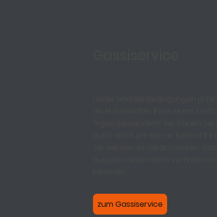
Gassiservice
Leider sind die Bedingungen ja nic
als Hundehalter Ihren Hund stets
"Irgendjemandem" vertrauen Sie Ih
auch nicht an! Bei mir kommt Ihr
Sie werden es daran merken, dass
ausgelasteten Hund vorfinden w
kommen.
zum Gassiservice