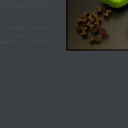
ngen / in bestimmten
 Prävention eine Hundeschule
erster Hund und Sie möchten
ch machen. Oder Sie
n paar nette Tricks lernt.