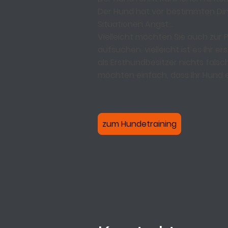
Der Hund hat vor bestimmten Di
Situationen Angst...
Vielleicht möchten Sie auch zur
aufsuchen, vielleicht ist es Ihr 
als Ersthundbesitzer nichts fals
möchten einfach, dass Ihr Hund ei
zum Hundetraining