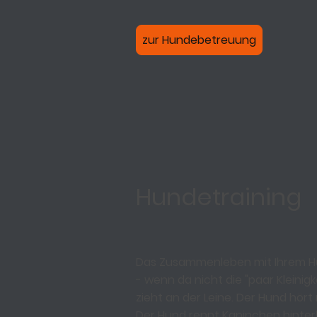
zur Hundebetreuung
Hundetraining
Das Zusammenleben mit Ihrem Hu
- wenn da nicht die "paar Kleinigk
zieht an der Leine. Der Hund hört 
Der Hund rennt Kaninchen hinterh