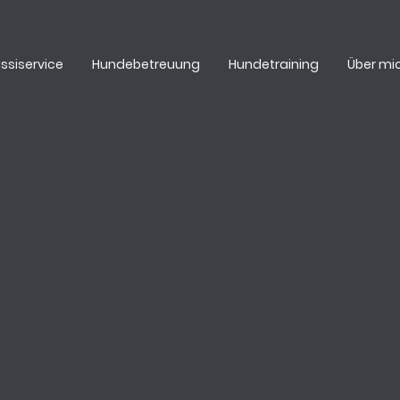
ssiservice
Hundebetreuung
Hundetraining
Über mi