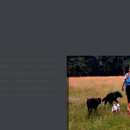
ht immer so ideal, dass Sie
 selber ausführen können.
ren Liebling aber natürlich
 Hund zu seinem Recht, und
 Sie einen zufriedenen,
erden, wenn Sie nach Hause