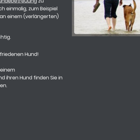
undebetreuung
zu
 einmalig, zum Beispiel
 an einem (verlängerten)
htig.
ufriedenen Hund!
meinem
d ihren Hund finden Sie in
en.