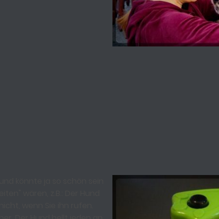
nd könnte ja so schön sein
eiten" wären, z.B.: Der Hund
nicht, wenn Sie ihn rufen.
er. Der Hund bellt jeden an.